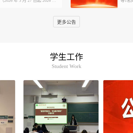
 年 3 月 27 日起 2026 年
等1名
，请以书面形式提出（应写明异议人
日20
至唯实
更多公告
学生工作
Student Work