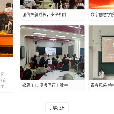
诚信护航成长，安全相伴
数字创意学院20
假期
年 “优秀心
果公示
舍环
开宿
感恩于心 温暖同行丨数字
青春风采 榜样
作主题
和本学
创意学院3月主题班会
年数字创意
在维
金获得者经验.
了解更多