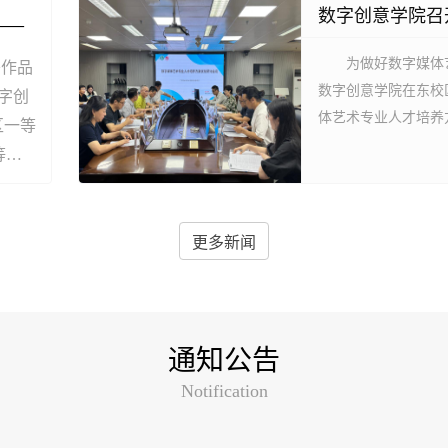
数字创意学院召
——
为做好数字媒体
秀作品
数字创意学院在东校
字创
体艺术专业人才培养
区一等
美术学院及网易有道
等奖3
子及骨干教师参加会
《全
术专业是学院2026年获
规模
竞争
更多新闻
通知公告
Notification