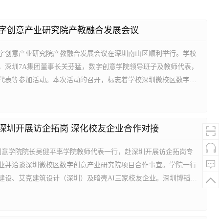
字创意产业研究院产教融合发展会议
数字创意产业研究院产教融合发展会议在深圳南山区顺利举行。学校
，深圳7A集团董事长关芬猛，数字创意学院领导班子及教师代表，
代表等参加活动。本次活动的召开，标志着学校深圳微校区数字创
从前期框架布局迈向实体化、项目化、常态化运营新阶段。苏晖在
以“申博冲百”战略为总牵引，全力推进高水平技术师范大学建设。
..
深圳开展访企拓岗 深化校友企业合作对接
字创意学院院长吴健平率学院教师代表一行，赴深圳开展访企拓岗专
业并洽谈深圳微校区数字创意产业研究院项目合作事宜。学院一行
建设、艾克建筑设计（深圳）及暗壳AI三家校友企业。深圳博韬建
飞鸿创办，深耕建筑装饰与工程设计领域；艾克建筑设计由校友谢
筑及室内空间设计，在商业、文化等空间领域形成了鲜明的设计语
份...