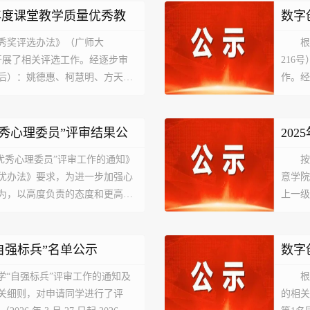
6学年度课堂教学质量优秀教
数字
秀奖评选办法》（广师大
根
示
真开展了相关评选工作。经逐步审
216
后）：姚德惠、柯慧明、方天
作。经
月13日至7月15日。公示期间，
予以公
用教材
 “优秀心理委员”评审结果公
20
年“优秀心理委员”评审工作的通知》
按
优办法》要求，为进一步加强心
意学院
为，以高度负责的态度和更高的
上一级
学院综合政治标准、学习成绩、
楼41
职称）
 “自强标兵”名单公示
数字
范大学“自强标兵”评审工作的通知及
根
关细则，对申请同学进行了评
的相关