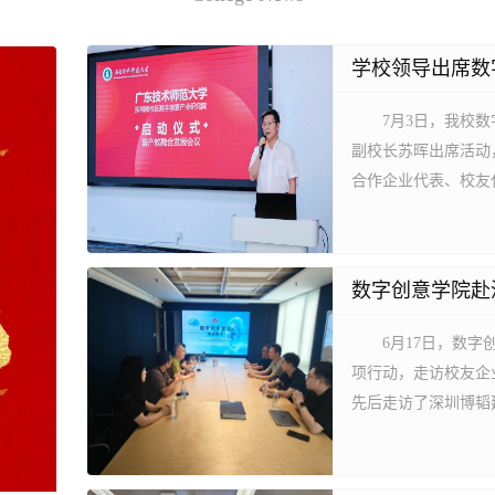
学校领导出席数
7月3日，我校
副校长苏晖出席活动
合作企业代表、校友
意领域产教融合建设
致辞中表示，学校正
今年1月，学校在深圳.
数字创意学院赴
6月17日，数
项行动，走访校友企
先后走访了深圳博韬
设由校友姚振凯、池
培河创办，专注于建
言；暗壳AI作为矩阵股