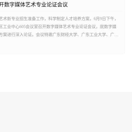
开数字媒体艺术专业论证会议
艺术新专业招生准备工作，科学制定人才培养方案，6月9日下午，
区工业中心605会议室召开数字媒体艺术专业论证会议，就数字媒
方案进行深入论证。会议特邀广东财经大学、广东工业大学、广州
等单位的专家学者到会指导。学校教务处相关负责人、学院领导班
议，院长吴健平主持会议。吴健平院长在致辞中指出，数字媒体艺
批...